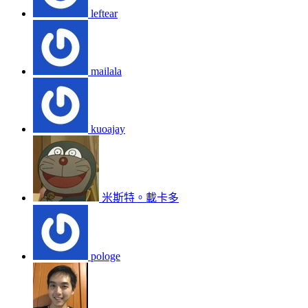
leftear
mailala
kuoajay
米斯特。載卡多
pologe