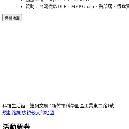
贊助：台灣微軟DPE、MVP Group
、點部落
、恆逸
檢視地圖
科技生活館－達爾文廳 / 新竹市科學園區工業東二路1號
規劃路線
檢視較大的地圖
活動票券