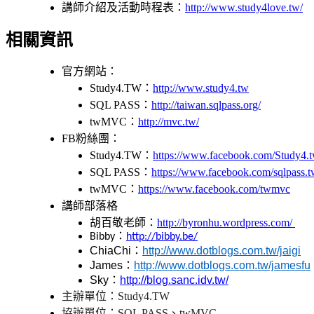
講師介紹及活動時程表：
http://www.study4love.tw/
相關資訊
官
方網站：
Study4.TW：
http://www.study4.tw
SQL PASS：
http://taiwan.sqlpass.org/
twMVC：
http://mvc.tw/
FB粉絲團：
Study4.TW：
https://www.facebook.com/Study4.
SQL PASS：
https://www.facebook.com/sqlpass.
twMVC：
https://www.facebook.com/twmvc
講師部落格
胡百敬老師：
http://byronhu.wordpress.com/
Bibby
：
http://bibby.be/
ChiaChi
：
http://www.dotblogs.com.tw/jaigi
James
：
http://www.dotblogs.com.tw/jamesfu
Sky
：
http://blog.sanc.idv.tw/
主辦單位：Study4.TW
協辦單位：SQL PASS、twMVC