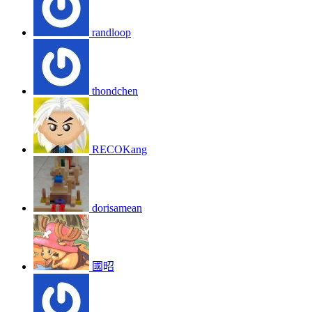
randloop
thondchen
RECOKang
dorisamean
國昭