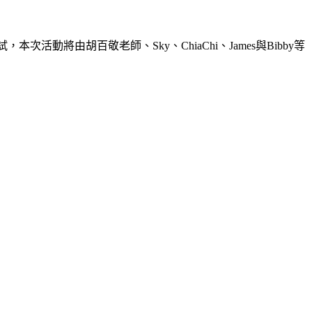
欲試，本次活動將由胡百敬老師、Sky、
ChiaChi
、James與Bibby
等