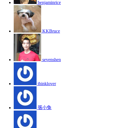
benjaminrice
KKBruce
sevenshen
thinklover
張小兔