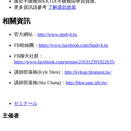
匯款手續費與KKTIX手續費由學員負擔。
更多資訊請參考
了解退款政策
相
關資訊
官方網站：
http://www.study4.tw
FB粉絲團：
https://www.facebook.com/Study4.tw
FB聊天社群：
https://www.facebook.com/groups/216312591822635/
講師部落格(Kyle Shen)：
http://kyleap.blogspot.tw/
講師部落格(Sky Chang)：
http://blog.sanc.idv.tw/
ゼミナール
主催者