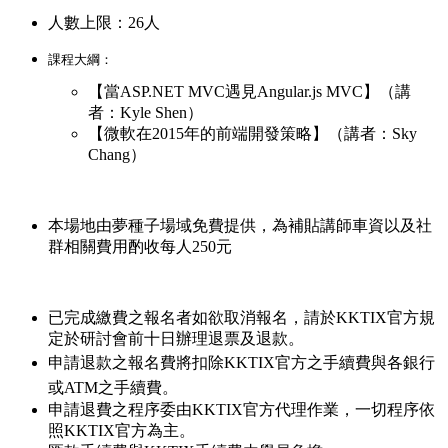
人數上限：26人
課程大綱：
【
當ASP.NET MVC遇見Angular.js MVC
】（講
者：
Kyle Shen
）
【微軟在2015年的前端開發策略】（講者：Sky
Chang）
本場地由夢種子場域免費提供，為補貼講師車資以及社
群相關費用酌收每人250元
已完成繳費之報名者如欲取消報名，請於KKTIX官方規
定於研討會前十日辦理退票及退款。
申請退款之報名費
將扣除
KKTIX官方之
手續費與各銀行
或ATM之手續費。
申請退費之程序委由KKTIX官方代理作業，一切程序依
照KKTIX官方為主。