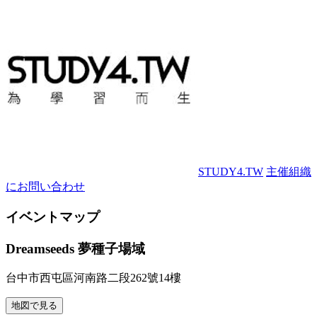
STUDY4.TW
主催組織
にお問い合わせ
イベントマップ
Dreamseeds 夢種子場域
台中市西屯區河南路二段262號14樓
地図で見る