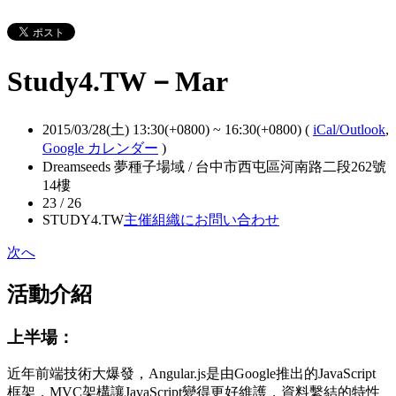
Study4.TW－Mar
2015/03/28(土) 13:30(+0800)
~
16:30(+0800)
(
iCal/Outlook
,
Google カレンダー
)
Dreamseeds 夢種子場域 / 台中市西屯區河南路二段262號
14樓
23 / 26
STUDY4.TW
主催組織にお問い合わせ
次へ
活動介紹
上半場：
近年前端技術大爆發，Angular.js是由Google推出的JavaScript
框架，MVC架構讓JavaScript變得更好維護，資料繫結的特性