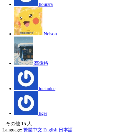
hoursra
Nelson
高偉格
lucianlee
tiger
...その他 15 人
Language:
繁體中文
English
日本語