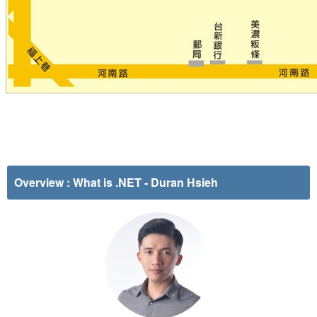
Overview : What is .NET
- Duran Hsieh