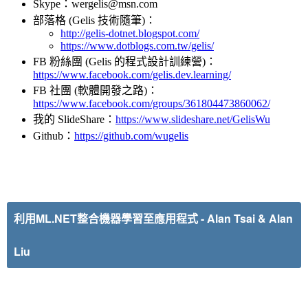
Skype：wergelis@msn.com
部落格
(Gelis
技術隨筆)：
http://gelis-dotnet.blogspot.com/
https://www.dotblogs.com.tw/gelis/
FB 粉絲團
(Gelis
的程式設計訓練營)：
https://www.facebook.com/gelis.dev.learning/
FB 社團
(軟體開發之路)：
https://www.facebook.com/groups/361804473860062/
我的 SlideShare：
https://www.slideshare.net/GelisWu
Github：
https://github.com/wugelis
利用ML.NET整合機器學習至應用程式
-
Alan Tsai & Alan
Liu