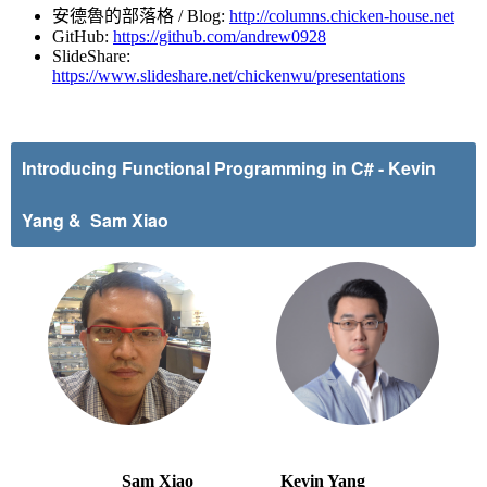
安德魯的部落格 / Blog:
http://columns.chicken-house.net
GitHub:
https://github.com/andrew0928
SlideShare:
https://www.slideshare.net/chickenwu/presentations
Introducing Functional Programming in C#
-
Kevin
Yang & Sam Xiao
Sam Xiao Kevin Yang