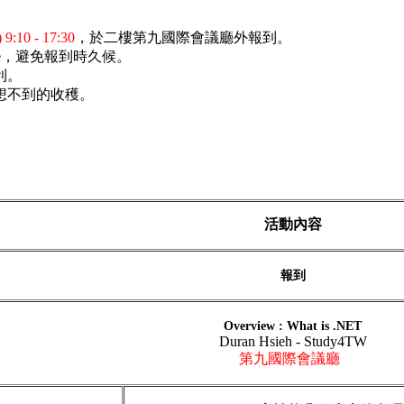
)
9:10 - 17:30
，於二樓第九國際會議廳外報到。
de，避免報到時久候。
利。
意想不到的收穫。
活動內容
報到
Overview : What is .NET
Duran Hsieh - Study4TW
第九國際會議廳