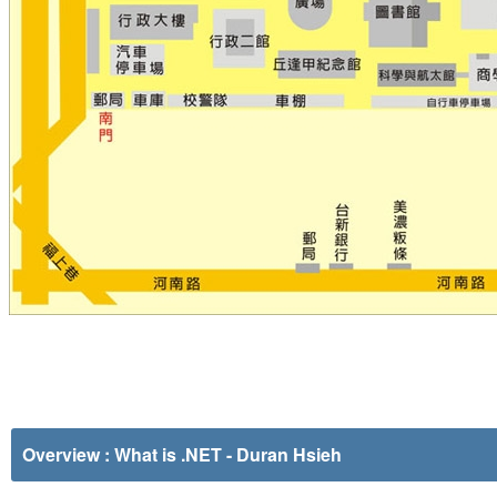
Overview : What is .NET
- Duran Hsieh