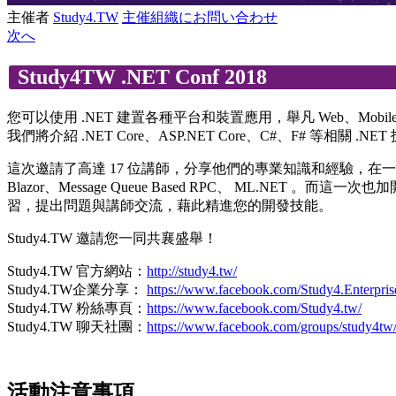
主催者
Study4.TW
主催組織にお問い合わせ
次へ
Study4TW .NET Conf 2018
您可以使用 .NET 建置各種平台和裝置應用，舉凡 Web、Mobile、Des
我們將介紹 .NET Core、ASP.NET Core、C#、F# 等相關 .N
這次邀請了高達 17 位講師，分享他們的專業知識和經驗，在一整天的議程中，您將
Blazor、Message Queue Based RPC、 ML
習，提出問題與講師交流，藉此精進您的開發技能。
Study4.TW 邀請您一同共襄盛舉！
Study4.TW 官方網站：
http://study4.tw/
Study4.TW企業分享：
https://www.facebook.com/Study4.Enterprise
Study4.TW 粉絲專頁：
https://www.facebook.com/Study4.tw/
Study4.TW 聊天社團：
https://www.facebook.com/groups/study4tw
活動注意事項