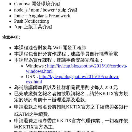
Cordova 開發環境介紹
node.js / npm / bower / gulp 介紹
Ionic + Angular.js Freamwork
Push Notificationg
App 上版工具介紹
注意事項：
本課程適合對象為 Web 開發工程師
本課程包含部分實作課程，建議學員自行攜帶筆電
本課程為實作課程，建議事前安裝完環境：
Windows :
http://kyleap.blogspot.tw/2015/10/cordova-
windows.html
OSX :
http://kyleap.blogspot.tw/2015/10/cordova-
osx.html
為補貼講師車資以及社群相關費用酌收每人 250 元
已完成繳費之報名者如欲取消報名，請於KKTIX官方規
定於研討會前十日辦理退票及退款。
申請退款之報名費
將扣除
KKTIX官方之
手續費與各銀行
或ATM之手續費。
申請退費之程序委由KKTIX官方代理作業，一切程序依
照KKTIX官方為主。