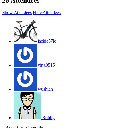
28
Attendees
Show Attendees
Hide Attendees
jackie57lo
ying0515
wushian
Robby
...And other 24 people