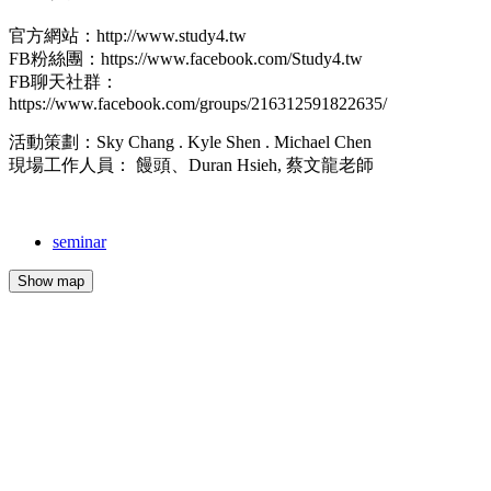
官方網站：http://www.study4.tw
FB粉絲團：https://www.facebook.com/Study4.tw
FB聊天社群：
https://www.facebook.com/groups/216312591822635/
活動策劃：Sky Chang . Kyle Shen . Michael Chen
現場工作人員： 饅頭、Duran Hsieh, 蔡文龍老師
seminar
Show map