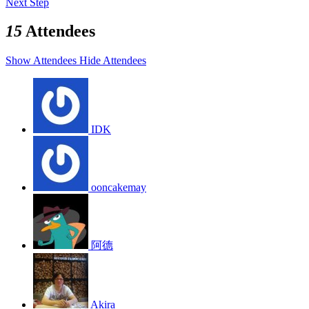
Next Step
15
Attendees
Show Attendees
Hide Attendees
IDK
ooncakemay
阿德
Akira