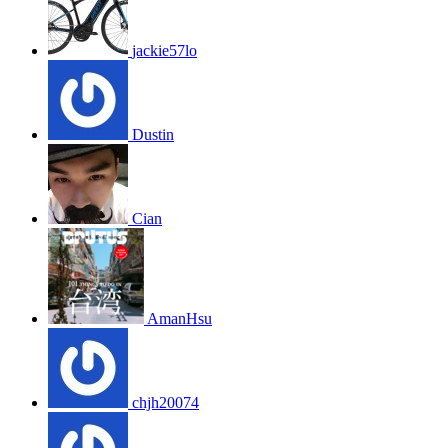
jackie57lo
Dustin
Cian
AmanHsu
chjh20074