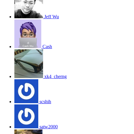
Jeff Wu
Cash
xk4_cherng
scshih
satw2000