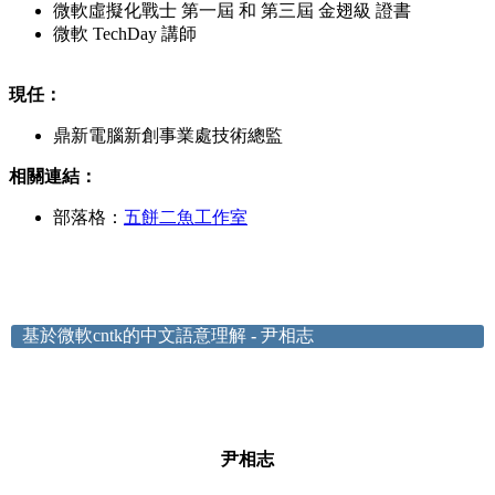
微軟虛擬化戰士 第一屆 和 第三屆 金翅級 證書
微軟 TechDay 講師
現任
：
鼎新電腦新創事業處技術總監
相關連結：
部落格：
五餅二魚工作室
基於微軟cntk的中文語意理解
-
尹相志
尹相志