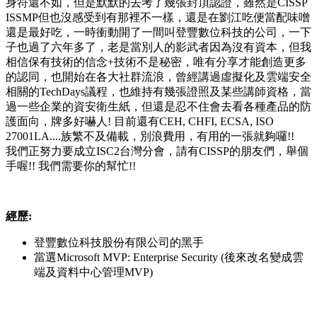
身符還不如，但是默默的去考了幾張封頂認證，雖然是CISSP
ISSMP但也沒感受到有那裡不一樣，還是在劉江吃便當配味噌
還是最好吃，一時衝動開了一間叫登豐數位科技的公司，一下
子也過了六年多了，老是當別人的影武者因為沒有資本，但我
相信保有技術的信念+技術不是秘密，唯有分享才能創造更多
的認同，也開始在各大社群流浪，曾經講過虛擬化及雲端安全
相關的TechDays議程，也維持有幾張證照及某些講師資格，當
過一些企業的資安衛生紙，但還是忍不住會去看各種產品的防
護面向，牌多好嚇人! 目前還有CEH, CHFI, ECSA, ISO
27001LA....族繁不及備載，別浪費用，有用的一張就夠囉!!
我們正努力要成立ISC2台灣分會，請有CISSP的朋友們，舉個
手喔!! 我們需要你的幫忙!!
經歷:
登豐數位科技股份有限公司的黑手
當選Microsoft MVP: Enterprise Security (後來改名變成雲
端及資料中心管理MVP)