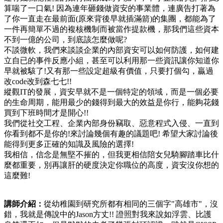
算喘了一口氣! 因為連年砸錢做資安的事業體，連廣告打著為
了你一直走在最前面(原來背後早就插滿箭)的集團，都能為了
一件再簡單不過的複核機制而被當作提款機，那我們這些資本
不到一億的公司，到底該怎麼做呢?
不談微軟，我們來談談企業的內部資安可以如何防護，如何建
立自已的事件反應小組，甚至可以利用那一些資訊讓你知道你
早就被駭了!又有那一些設定超級有價值，只要打個勾，贏過
改code改到森七七!!
縱觀IT的發展，資安早就不是一個特定的領域，而是一個必要
的生命周期，能用最少的錢得到最大的效益是你行，能夠花錢
買到下班時間才是開心!!
我們從社交工程、企業內部身份竊取、惡意程式入侵、一直到
你看到都不是你的!來討論幾個有趣的議題吧! 希望大家討論後
能得到更多正確的知識及風險的選擇!
我相信，信念是無堅不摧的，但我更相信陪女兒騎腳踏車比什
麼都重要，別再讓肝的硬度決定你職位的高度，資安沒你想的
這麼難!
講師介紹：
從幼稚園到研究所都有相同的三個字"高雄市"，沒
錯，我就是傳說中的Jason方丈!! 證照對我來說如浮雲、比護