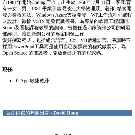
自1981年開始Coding 至今，出生於 1958年 7月 11日，家庭:育
有一女二男。1981 畢業于臺灣淡江大學物理系。著作: 精實開
發與看板方法、Windows Azure雲端開發、WF工作流程引擎程
式設計、微軟 VSTS 開發實戰等書。為專業的軟體工程顧問、
Scrum及看板課程教學的講師。曾擔任過四家資訊公司的研發
部經理。擅長新創公司的專案開發工作。
愛好撰寫程式，包括組合語言、C#、VB數種語言。演講時不
採用PowerPoint工具而是使用自己所撰寫的程式做展示，為
Open Source 的擁護者，開放自己所有的程式碼。
現任:
91 App 敏捷教練
資深碼儂的無題日常
- David Dong