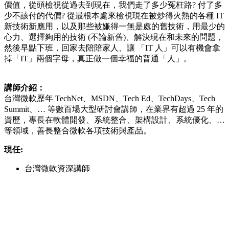
價值，從頭檢視從過去到現在，我們走了多少冤枉路? 付了多
少不該付的代價? 從最根本處來檢視現在被炒得火熱的各種 IT
新技術新應用，以及那些被嫌得一無是處的舊技術，用最少的
心力、選擇夠用的技術 (不論新舊)、解決現在和未來的問題，
然後早點下班，回家去陪陪家人、讓 「IT 人」可以有機會拿
掉「IT」兩個字母，真正做一個幸福的普通「人」。
講師介紹：
台灣微軟歷年 TechNet、MSDN、Tech Ed、TechDays、Tech
Summit、… 等數百場大型研討會講師，在業界有超過 25 年的
資歷，專長在軟體開發、系統整合、架構設計、系統優化、…
等領域，善長整合微軟各項技術與產品。
現任:
台灣微軟資深講師