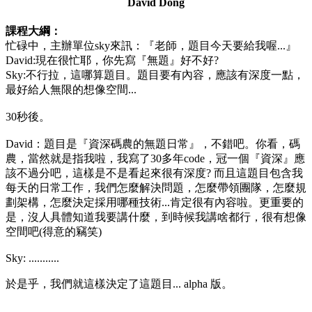
David Dong
課程大綱：
忙碌中，主辦單位sky來訊：『老師，題目今天要給我喔...』
David:現在很忙耶，你先寫『無題』好不好?
Sky:不行拉，這哪算題目。題目要有內容，應該有深度一點，
最好給人無限的想像空間...
30秒後。
David：題目是『資深碼農的無題日常』，不錯吧。你看，碼
農，當然就是指我啦，我寫了30多年code，冠一個『資深』應
該不過分吧，這樣是不是看起來很有深度? 而且這題目包含我
每天的日常工作，我們怎麼解決問題，怎麼帶領團隊，怎麼規
劃架構，怎麼決定採用哪種技術...肯定很有內容啦。更重要的
是，沒人具體知道我要講什麼，到時候我講啥都行，很有想像
空間吧(得意的竊笑)
Sky: ...........
於是乎，我們就這樣決定了這題目... alpha 版。