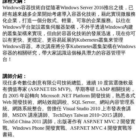
課程大綱：
Windows容器技術自從隨著Windows Server 2016推出之後，已
經有越來越多企業開始考慮導入容器化技術，藉此實現微服務
化企業，打造一個分散式、輕量、可靠的企業服務。以往在
Windows平台架設叢集伺服器架構，不外乎透過Windows內建
的叢集架構來實現，但由於容器化技術的發展迅速，現在你可
以有更快、更穩定、更容易延展的Kubernetes叢集來管理
Windows容器。本次講座將分享Kubernetes叢集架構在Windows
容器的相關研究，帶大家認識這個極具潛力的容器管理平
台！
講師介紹：
現任多奇數位創意有限公司技術總監。連續 10 度當選微軟最
有價值專家 (ASP.NET/IIS MVP)。早期專研 LAMP 相關技術，
自 2005 年起轉向 Microsoft .NET Platform 開發技術，熟悉各式
Web 開發技術、網站效能調校、SQL Server、網站內容管理系
統、網路系統整合。曾擔任 Visual Studio 2010 上市發表會講
師、MSDN 講座講師、TechDays Taiwan 2010~2015 講師、
TechEd China 2011 講師，出版著作有 ASP.NET MVC 2 開發實
戰、Windows Phone 開發實戰、ASP.NET MVC 4 開發實戰等
書籍。