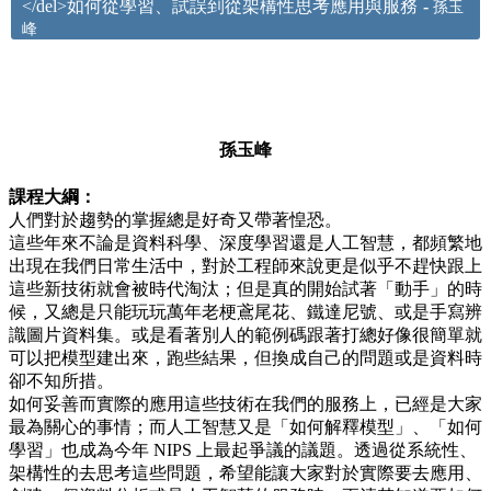
</del>如何從學習、試誤到從架構性思考應用與服務
-
孫玉
峰
孫玉峰
課程大綱：
人們對於趨勢的掌握總是好奇又帶著惶恐。
這些年來不論是資料科學、深度學習還是人工智慧，都頻繁地
出現在我們日常生活中，對於工程師來說更是似乎不趕快跟上
這些新技術就會被時代淘汰；但是真的開始試著「動手」的時
候，又總是只能玩玩萬年老梗鳶尾花、鐵達尼號、或是手寫辨
識圖片資料集。或是看著別人的範例碼跟著打總好像很簡單就
可以把模型建出來，跑些結果，但換成自己的問題或是資料時
卻不知所措。
如何妥善而實際的應用這些技術在我們的服務上，已經是大家
最為關心的事情；而人工智慧又是「如何解釋模型」、「如何
學習」也成為今年 NIPS 上最起爭議的議題。透過從系統性、
架構性的去思考這些問題，希望能讓大家對於實際要去應用、