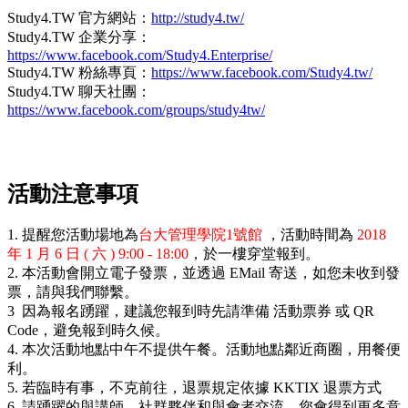
Study4.TW 官方網站：
http://study4.tw/
Study4.TW 企業分享：
https://www.facebook.com/Study4.Enterprise/
Study4.TW 粉絲專頁：
https://www.facebook.com/Study4.tw/
Study4.TW 聊天社團：
https://www.facebook.com/groups/study4tw/
活動注意事項
1. 提醒您活動場地為
台大管理學院1號館
，活動時間為
2018
年 1 月 6 日 ( 六 )
9:00 - 18:00
，於一樓穿堂報到。
2. 本活動會開立電子發票，並透過 EMail 寄送，如您未收到發
票，請與我們聯繫。
3 因為報名踴躍，建議您報到時先請準備 活動票券 或 QR
Code，避免報到時久候。
4.
本次活動地點中午不提供午餐。活動地點鄰近商圈，用餐便
利。
5. 若臨時有事，不克前往，退票規定依據 KKTIX 退票方式
6. 請踴躍的與講師、社群夥伴和與會者交流，您會得到更多意