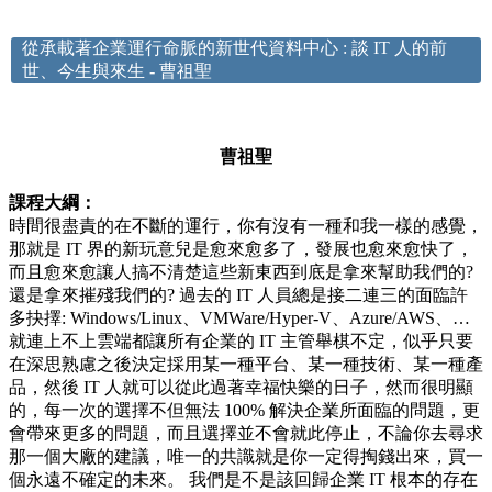
從承載著企業運行命脈的新世代資料中心 : 談 IT 人的前
世、今生與來生
-
曹祖聖
曹祖聖
課程大綱：
時間很盡責的在不斷的運行，你有沒有一種和我一樣的感覺，
那就是 IT 界的新玩意兒是愈來愈多了，發展也愈來愈快了，
而且愈來愈讓人搞不清楚這些新東西到底是拿來幫助我們的?
還是拿來摧殘我們的? 過去的 IT 人員總是接二連三的面臨許
多抉擇: Windows/Linux、VMWare/Hyper-V、Azure/AWS、…
就連上不上雲端都讓所有企業的 IT 主管舉棋不定，似乎只要
在深思熟慮之後決定採用某一種平台、某一種技術、某一種產
品，然後 IT 人就可以從此過著幸福快樂的日子，然而很明顯
的，每一次的選擇不但無法 100% 解決企業所面臨的問題，更
會帶來更多的問題，而且選擇並不會就此停止，不論你去尋求
那一個大廠的建議，唯一的共識就是你一定得掏錢出來，買一
個永遠不確定的未來。 我們是不是該回歸企業 IT 根本的存在