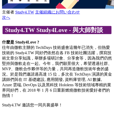
主催者
Study4.TW
主催組織にお問い合わせ
次へ
Study4.TW Study4Love - 與大師對談
什麼是 Study4Love ?
往年由微軟主辦的 TechDays 技術盛會這幾年已消失，但熱愛
技術的 Study4.TW 同好們依然在各 FB 技術社團活躍，撰寫技
術文章分享知識，舉辦多場研討會、分享會等，因為我們仍然
堅持與微軟走在一起。今年，我們願景很大，希望透過社群、
MVP、微軟合作夥伴等的力量，共同再造微軟技術年會的盛
況。於是我們邀請過高達 15 位，多次在 TechDays 演講的黃金
講師們與在 IT 基礎建設, 應用開發, 資料庫管理, AI 數據,
Azure 雲端, DevOps 以及黑科技 Hololens 等技術領域專精的業
界同好們，在 2018 年 1 月 6 日重新燃燒微軟技術愛好者們的
熱情！
Study4.TW 邀請您一同共襄盛舉！