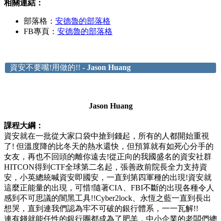
相關連結：
部落格：
安德魯的部落格
FB專頁：
安德魯的部落格
資安不要嘴!用做的!!
- Jason Huang
Jason Huang
課程大綱：
資安就在一批從大家口袋中搶到錢起，所有的人都開始重視
了! 但溫度降的比冬天的熱水還快，但預算就有如死心分手的
女友，再也不回頭的離你遠去!從正向的我國盛名的資安社群
HITCON得到CTF全球第二名起，張善政前院長全力支持資
安，小英總統喊資安即國安，一直到第四軍種的出現!資安就
這麼正能量的出現，可惜!隨著CIA、FBI不斷的出現各種令人
感到不可思議的闇黑工具!!Cyber2lock、永恆之藍一直到長出
想哭，直到連我們認為牢不可破的銀行體系，一一瓦解!!
連有錢就能任性的銀行團都成為了肥羊，中小企業的老闆們總