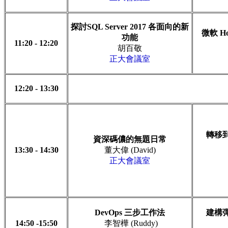
探討SQL Server 2017 各面向的新
微軟 H
功能
11:20 - 12:20
胡百敬
正大會議室
12:20 - 13:30
轉移
資深碼儂的無題日常
13:30 - 14:30
董大偉 (David)
正大會議室
DevOps 三步工作法
建構
14:50 -15:50
李智樺 (Ruddy)