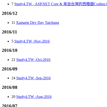
7
Study4.TW - ASP.NET Core & 來自台灣的西雅圖Codin
2016/12
11
Xamarin Dev Day Taichung
2016/11
5
Study4.TW -Nov-2016
2016/10
22
Study4.TW -Oct-2016
2016/09
24
Study4.TW -Sep-2016
2016/08
20
Study4.TW -Aug-2016
2016/07