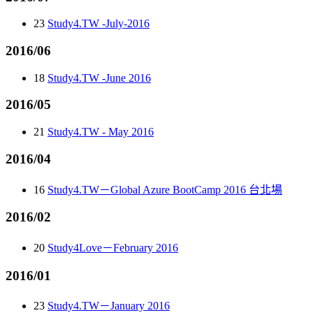
23
Study4.TW -July-2016
2016/06
18
Study4.TW -June 2016
2016/05
21
Study4.TW - May 2016
2016/04
16
Study4.TW－Global Azure BootCamp 2016 台北場
2016/02
20
Study4Love－February 2016
2016/01
23
Study4.TW－January 2016