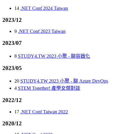
14
.NET Conf 2024 Taiwan
2023/12
9
.NET Conf 2023 Taiwan
2023/07
8
STUDY4.TW 2023 小聚 - 聊容器化
2023/05
20
STUDY4.TW 2023 小聚 - 聊 Azure DevOps
4
STEM Together! 產學女傑對談
2022/12
17
.NET Conf Taiwan 2022
2020/12