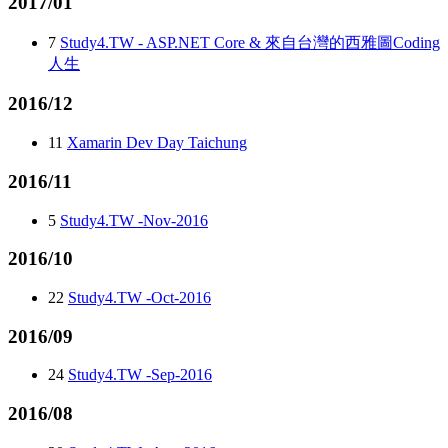
2017/01
7
Study4.TW - ASP.NET Core & 來自台灣的西雅圖Coding
人生
2016/12
11
Xamarin Dev Day Taichung
2016/11
5
Study4.TW -Nov-2016
2016/10
22
Study4.TW -Oct-2016
2016/09
24
Study4.TW -Sep-2016
2016/08