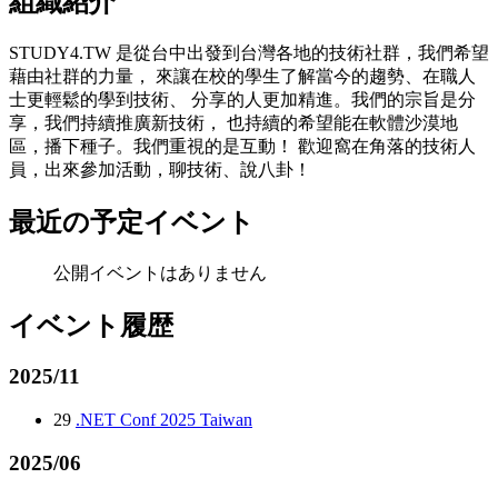
組織紹介
STUDY4.TW 是從台中出發到台灣各地的技術社群，我們希望
藉由社群的力量， 來讓在校的學生了解當今的趨勢、在職人
士更輕鬆的學到技術、 分享的人更加精進。我們的宗旨是分
享，我們持續推廣新技術， 也持續的希望能在軟體沙漠地
區，播下種子。我們重視的是互動！ 歡迎窩在角落的技術人
員，出來參加活動，聊技術、說八卦！
最近の予定イベント
公開イベントはありません
イベント履歴
2025/11
29
.NET Conf 2025 Taiwan
2025/06