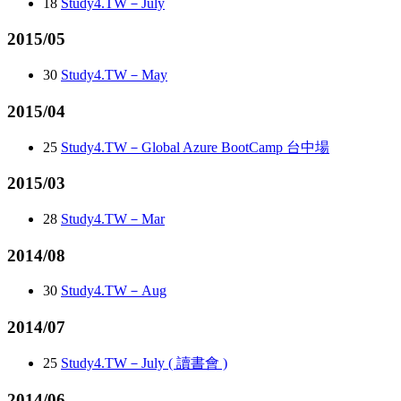
18
Study4.TW－July
2015/05
30
Study4.TW－May
2015/04
25
Study4.TW－Global Azure BootCamp 台中場
2015/03
28
Study4.TW－Mar
2014/08
30
Study4.TW－Aug
2014/07
25
Study4.TW－July ( 讀書會 )
2014/06