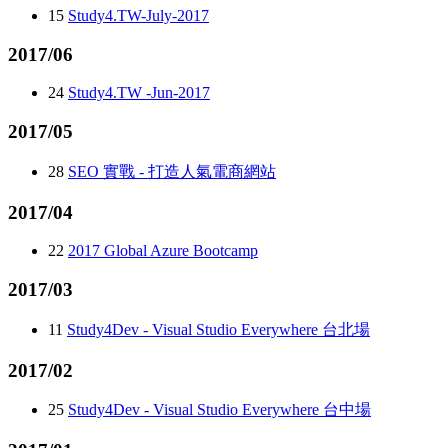
15
Study4.TW-July-2017
2017/06
24
Study4.TW -Jun-2017
2017/05
28
SEO 實戰 - 打造人氣電商網站
2017/04
22
2017 Global Azure Bootcamp
2017/03
11
Study4Dev - Visual Studio Everywhere 台北場
2017/02
25
Study4Dev - Visual Studio Everywhere 台中場