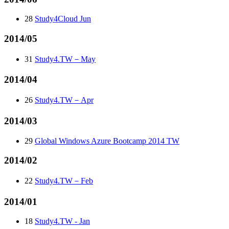
28
Study4Cloud Jun
2014/05
31
Study4.TW－May
2014/04
26
Study4.TW－Apr
2014/03
29
Global Windows Azure Bootcamp 2014 TW
2014/02
22
Study4.TW－Feb
2014/01
18
Study4.TW - Jan